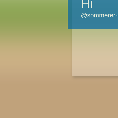
Hi
@sommerer-o